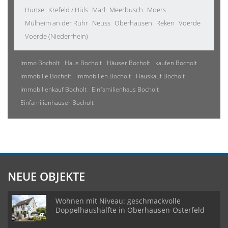
Hünxe
Krefeld / Hüls
Marl
Meerbusch
Moers
Mülheim an der Ruhr
Neuss
Oberhausen
Reken
Voerde
Voerde (Niederrhein)
Immo Bocholt
Haus Bocholt
Häuser Bocholt
kaufen Bocholt
Immobilie Bocholt
Immobilien Bocholt
Hauskauf Bocholt
Immobilienkauf Bocholt
Einfamilienhaus Bocholt
Einfamilienhäuser Bocholt
NEUE OBJEKTE
Wohnen mit Niveau: geschmackvolle
Doppelhaushälfte in Oberhausen-Osterfeld