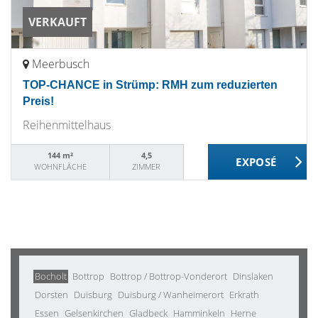
VERKAUFT
Meerbusch
TOP-CHANCE in Strümp: RMH zum reduzierten
Preis!
Reihenmittelhaus
144 m²
4,5
WOHNFLÄCHE
ZIMMER
Bocholt
Bottrop
Bottrop / Bottrop-Vonderort
Dinslaken
Dorsten
Duisburg
Duisburg / Wanheimerort
Erkrath
Essen
Gelsenkirchen
Gladbeck
Hamminkeln
Herne