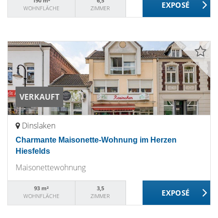
190 m²
6,5
WOHNFLÄCHE
ZIMMER
VERKAUFT
Dinslaken
Charmante Maisonette-Wohnung im Herzen
Hiesfelds
Maisonettewohnung
93 m²
3,5
WOHNFLÄCHE
ZIMMER