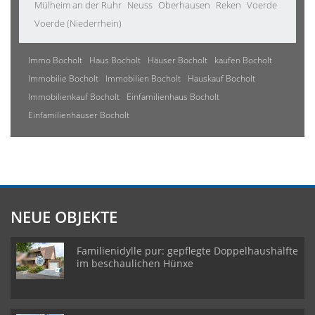
Mülheim an der Ruhr
Neuss
Oberhausen
Reken
Voerde
Voerde (Niederrhein)
Immo Bocholt
Haus Bocholt
Häuser Bocholt
kaufen Bocholt
Immobilie Bocholt
Immobilien Bocholt
Hauskauf Bocholt
Immobilienkauf Bocholt
Einfamilienhaus Bocholt
Einfamilienhäuser Bocholt
NEUE OBJEKTE
Familienidylle pur: gepflegte Doppelhaushälfte
im beschaulichen Hünxe