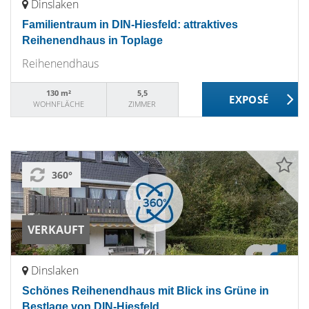
Dinslaken
Familientraum in DIN-Hiesfeld: attraktives
Reihenendhaus in Toplage
Reihenendhaus
130 m²
5,5
WOHNFLÄCHE
ZIMMER
360°
VERKAUFT
Dinslaken
Schönes Reihenendhaus mit Blick ins Grüne in
Bestlage von DIN-Hiesfeld