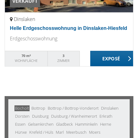
VERKAUFT
Dinslaken
Helle Erdgeschosswohnung in Dinslaken-Hiesfeld
Erdgeschosswohnung
70 m²
3
WOHNFLÄCHE
ZIMMER
Bocholt
Bottrop
Bottrop / Bottrop-Vonderort
Dinslaken
Dorsten
Duisburg
Duisburg / Wanheimerort
Erkrath
Essen
Gelsenkirchen
Gladbeck
Hamminkeln
Herne
Hünxe
Krefeld / Hüls
Marl
Meerbusch
Moers