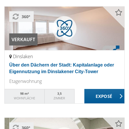
360°
VERKAUFT
Dinslaken
Über den Dächern der Stadt: Kapitalanlage oder
Eigennutzung im Dinslakener City-Tower
Etagenwohnung
98 m²
3,5
WOHNFLÄCHE
ZIMMER
360°