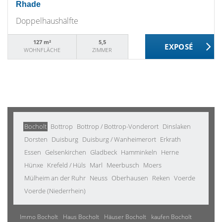
Rhade
Doppelhaushälfte
127 m²
5,5
WOHNFLÄCHE
ZIMMER
Bocholt
Bottrop
Bottrop / Bottrop-Vonderort
Dinslaken
Dorsten
Duisburg
Duisburg / Wanheimerort
Erkrath
Essen
Gelsenkirchen
Gladbeck
Hamminkeln
Herne
Hünxe
Krefeld / Hüls
Marl
Meerbusch
Moers
Mülheim an der Ruhr
Neuss
Oberhausen
Reken
Voerde
Voerde (Niederrhein)
Immo Bocholt
Haus Bocholt
Häuser Bocholt
kaufen Bocholt