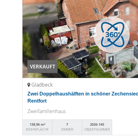
VERKAUFT
Gladbeck
Zwei Doppelhaushälften in schöner Zechensied
Rentfort
Zweifamilienhaus
138,96 m²
7
2026-145
WOHNFLÄCHE
ZIMMER
OBJEKTNUMMER