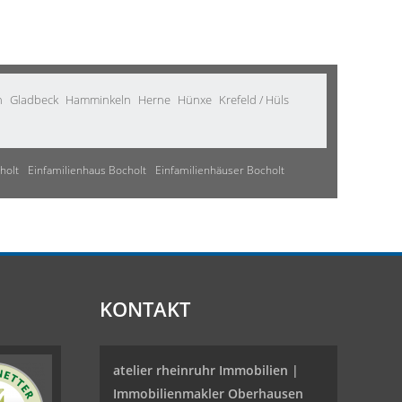
n
Gladbeck
Hamminkeln
Herne
Hünxe
Krefeld / Hüls
holt
Einfamilienhaus Bocholt
Einfamilienhäuser Bocholt
KONTAKT
atelier rheinruhr Immobilien |
Immobilienmakler Oberhausen