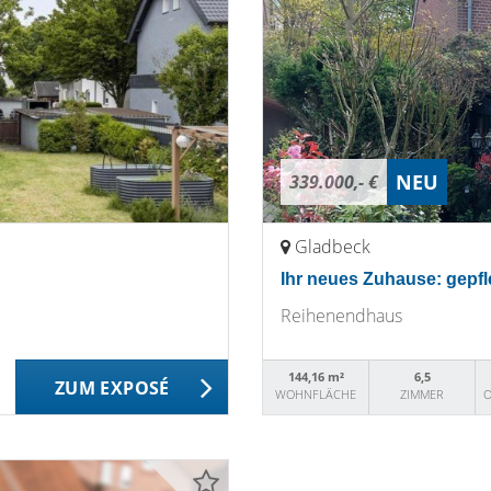
NEU
339.000,- €
Gladbeck
Ihr neues Zuhause: gepf
Reihenendhaus
144,16 m²
6,5
ZUM EXPOSÉ
WOHNFLÄCHE
ZIMMER
O