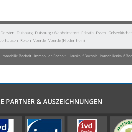
Dorsten
Duisburg
Duisburg / Wanheimerort
Erkrath
Essen
Gelsenkirche
berhausen
Reken
Voerde
Voerde (Niederrhein)
Immobilie Bocholt
Immobilien Bocholt
Hauskauf Bocholt
Immobilienkauf Boc
E PARTNER & AUSZEICHNUNGEN