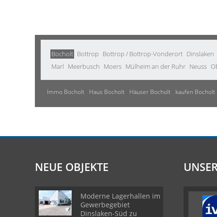
Bocholt
Bottrop
Bottrop / Bottrop-Vonderort
Dinslaken
Marl
Meerbusch
Moers
Mülheim an der Ruhr
Neuss
O
Immo Bocholt
Haus Bocholt
Häuser Bocholt
kaufen Bocholt
NEUE OBJEKTE
UNSER
Moderne Lagerhallen im
Gewerbegebiet
Dinslaken-Süd zu