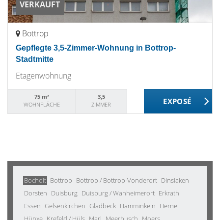
VERKAUFT
Bottrop
Gepflegte 3,5-Zimmer-Wohnung in Bottrop-
Stadtmitte
Etagenwohnung
75 m²
3,5
WOHNFLÄCHE
ZIMMER
Bocholt
Bottrop
Bottrop / Bottrop-Vonderort
Dinslaken
Dorsten
Duisburg
Duisburg / Wanheimerort
Erkrath
Essen
Gelsenkirchen
Gladbeck
Hamminkeln
Herne
Hünxe
Krefeld / Hüls
Marl
Meerbusch
Moers