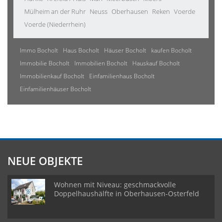
Mülheim an der Ruhr
Neuss
Oberhausen
Reken
Voerde
Voerde (Niederrhein)
Immo Bocholt
Haus Bocholt
Häuser Bocholt
kaufen Bocholt
Immobilie Bocholt
Immobilien Bocholt
Hauskauf Bocholt
Immobilienkauf Bocholt
Einfamilienhaus Bocholt
Einfamilienhäuser Bocholt
NEUE OBJEKTE
Wohnen mit Niveau: geschmackvolle
Doppelhaushälfte in Oberhausen-Osterfeld