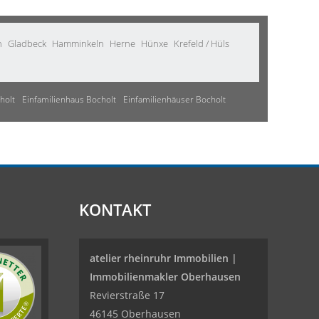
n
Gladbeck
Hamminkeln
Herne
Hünxe
Krefeld / Hüls
holt
Einfamilienhaus Bocholt
Einfamilienhäuser Bocholt
KONTAKT
atelier rheinruhr Immobilien |
Immobilienmakler Oberhausen
Revierstraße 17
46145 Oberhausen