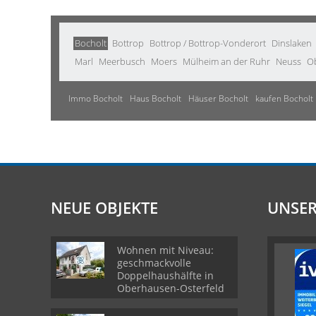
Bocholt
Bottrop
Bottrop / Bottrop-Vonderort
Dinslaken
Marl
Meerbusch
Moers
Mülheim an der Ruhr
Neuss
O
Immo Bocholt
Haus Bocholt
Häuser Bocholt
kaufen Bocholt
NEUE OBJEKTE
UNSER
Wohnen mit Niveau:
geschmackvolle
Doppelhaushälfte in
Oberhausen-Osterfeld