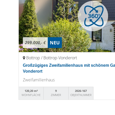
NEU
299.000,- €
Bottrop / Bottrop-Vonderort
Großzügiges Zweifamilienhaus mit schönem Gar
Vonderort
Zweifamilienhaus
120,20 m²
9
2026-167
WOHNFLÄCHE
ZIMMER
OBJEKTNUMMER