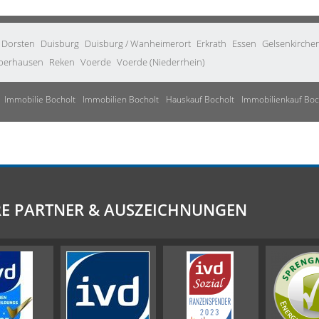
Dorsten
Duisburg
Duisburg / Wanheimerort
Erkrath
Essen
Gelsenkirche
berhausen
Reken
Voerde
Voerde (Niederrhein)
Immobilie Bocholt
Immobilien Bocholt
Hauskauf Bocholt
Immobilienkauf Boc
E PARTNER & AUSZEICHNUNGEN